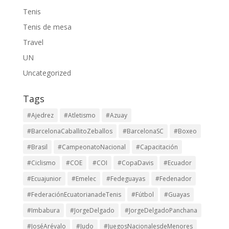
Tenis
Tenis de mesa
Travel
UN
Uncategorized
Tags
#Ajedrez
#Atletismo
#Azuay
#BarcelonaCaballitoZeballos
#BarcelonaSC
#Boxeo
#Brasil
#CampeonatoNacional
#Capacitación
#Ciclismo
#COE
#COI
#CopaDavis
#Ecuador
#Ecuajunior
#Emelec
#Fedeguayas
#Fedenador
#FederaciónEcuatorianadeTenis
#Fútbol
#Guayas
#Imbabura
#JorgeDelgado
#JorgeDelgadoPanchana
#JoséArévalo
#Judo
#JuegosNacionalesdeMenores