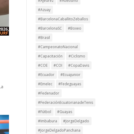
#Ajedrez
#Atletismo
#Azuay
#BarcelonaCaballitoZeballos
#BarcelonaSC
#Boxeo
#Brasil
#CampeonatoNacional
#Capacitación
#Ciclismo
#COE
#COI
#CopaDavis
#Ecuador
#Ecuajunior
#Emelec
#Fedeguayas
La
#Fedenador
#FederaciónEcuatorianadeTenis
#Fútbol
#Guayas
#Imbabura
#JorgeDelgado
#JorgeDelgadoPanchana