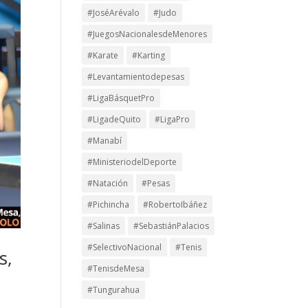
#JoséArévalo
#Judo
#JuegosNacionalesdeMenores
#Karate
#Karting
#Levantamientodepesas
#LigaBásquetPro
#LigadeQuito
#LigaPro
#Manabí
#MinisteriodelDeporte
#Natación
#Pesas
#Pichincha
#RobertoIbáñez
#Salinas
#SebastiánPalacios
#SelectivoNacional
#Tenis
s,
#TenisdeMesa
#Tungurahua