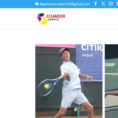
deportesecuador593@gmail.com