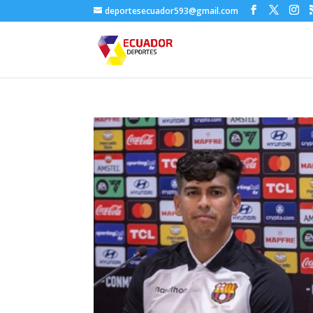
deportesecuador593@gmail.com