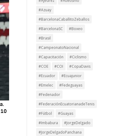
#Ajedrez
#Atletismo
#Azuay
#BarcelonaCaballitoZeballos
#BarcelonaSC
#Boxeo
#Brasil
#CampeonatoNacional
#Capacitación
#Ciclismo
#COE
#COI
#CopaDavis
#Ecuador
#Ecuajunior
#Emelec
#Fedeguayas
#Fedenador
#FederaciónEcuatorianadeTenis
#Fútbol
#Guayas
#Imbabura
#JorgeDelgado
#JorgeDelgadoPanchana