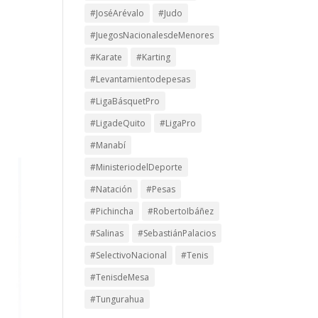
#JoséArévalo
#Judo
#JuegosNacionalesdeMenores
#Karate
#Karting
#Levantamientodepesas
#LigaBásquetPro
#LigadeQuito
#LigaPro
#Manabí
#MinisteriodelDeporte
#Natación
#Pesas
#Pichincha
#RobertoIbáñez
#Salinas
#SebastiánPalacios
#SelectivoNacional
#Tenis
#TenisdeMesa
#Tungurahua