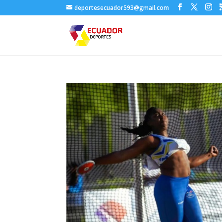
deportesecuador593@gmail.com