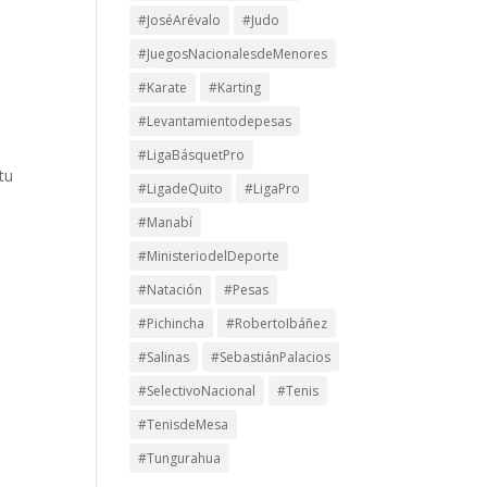
#JoséArévalo
#Judo
#JuegosNacionalesdeMenores
#Karate
#Karting
#Levantamientodepesas
#LigaBásquetPro
tu
#LigadeQuito
#LigaPro
#Manabí
#MinisteriodelDeporte
#Natación
#Pesas
#Pichincha
#RobertoIbáñez
#Salinas
#SebastiánPalacios
#SelectivoNacional
#Tenis
#TenisdeMesa
#Tungurahua