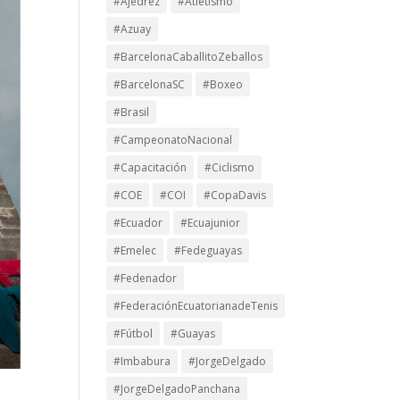
#Ajedrez
#Atletismo
#Azuay
#BarcelonaCaballitoZeballos
#BarcelonaSC
#Boxeo
#Brasil
#CampeonatoNacional
#Capacitación
#Ciclismo
#COE
#COI
#CopaDavis
#Ecuador
#Ecuajunior
#Emelec
#Fedeguayas
#Fedenador
#FederaciónEcuatorianadeTenis
#Fútbol
#Guayas
#Imbabura
#JorgeDelgado
#JorgeDelgadoPanchana