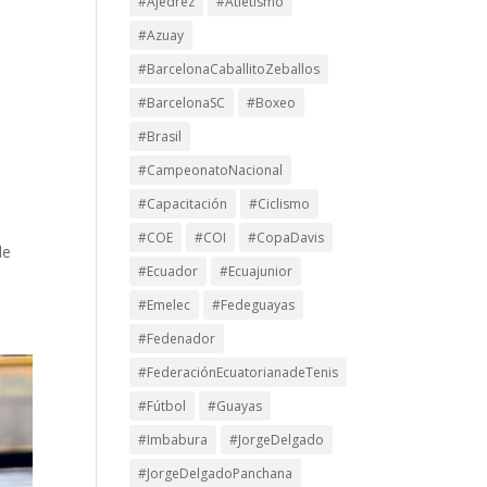
#Ajedrez
#Atletismo
#Azuay
#BarcelonaCaballitoZeballos
#BarcelonaSC
#Boxeo
#Brasil
#CampeonatoNacional
#Capacitación
#Ciclismo
#COE
#COI
#CopaDavis
de
#Ecuador
#Ecuajunior
#Emelec
#Fedeguayas
#Fedenador
#FederaciónEcuatorianadeTenis
#Fútbol
#Guayas
#Imbabura
#JorgeDelgado
#JorgeDelgadoPanchana