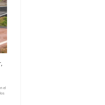
,
n el
los