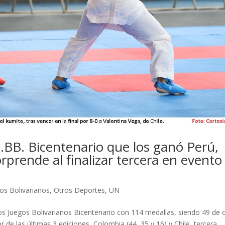
J.BB. Bicentenario que los ganó Perú,
orprende al finalizar tercera en evento
os Bolivarianos
,
Otros Deportes
,
UN
e los Juegos Bolivarianos Bicentenario con 114 medallas, siendo 49 de 
 de las últimas 3 ediciones, Colombia (44, 35 y 16) y Chile, tercera