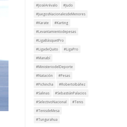
#JoséArévalo
#Judo
#JuegosNacionalesdeMenores
#Karate
#Karting
#Levantamientodepesas
#LigaBásquetPro
#LigadeQuito
#LigaPro
#Manabí
#MinisteriodelDeporte
#Natación
#Pesas
#Pichincha
#RobertoIbáñez
#Salinas
#SebastiánPalacios
#SelectivoNacional
#Tenis
#TenisdeMesa
#Tungurahua