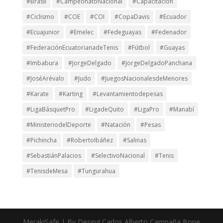
#Brasil
#CampeonatoNacional
#Capacitación
#Ciclismo
#COE
#COI
#CopaDavis
#Ecuador
#Ecuajunior
#Emelec
#Fedeguayas
#Fedenador
#FederaciónEcuatorianadeTenis
#Fútbol
#Guayas
#Imbabura
#JorgeDelgado
#JorgeDelgadoPanchana
#JoséArévalo
#Judo
#JuegosNacionalesdeMenores
#Karate
#Karting
#Levantamientodepesas
#LigaBásquetPro
#LigadeQuito
#LigaPro
#Manabí
#MinisteriodelDeporte
#Natación
#Pesas
#Pichincha
#RobertoIbáñez
#Salinas
#SebastiánPalacios
#SelectivoNacional
#Tenis
#TenisdeMesa
#Tungurahua
MerakiSafe | By Desing Carlos Alberto Campaña Bone