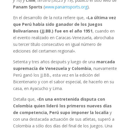
y 16) y
Chile
, tercera (30,23 y 19)
, publicó el sitio web de
Panam Sports
(
www.panamsports.org
).
En el desarrollo de la nota refiere que, «
La última vez
que Perú había sido ganador de los Juegos
Bolivarianos (JJ.BB.) fue en el año 1951
, cuando en
el evento realizado en Caracas-Venezuela, abrochaba
su tercer título consecutivo en igual número de
ediciones del certamen regional».
Setenta y tres años después y luego de una
marcada
supremacía de Venezuela y Colombia
, nuevamente
Perú ganó los JJ.BB., esta vez en la edición del
Bicentenario y con el sabor especial, de hacerlo en su
casa, en Ayacucho y Lima.
Detalla que, «
En una entretenida disputa con
Colombia quien lideró los primeros nueves días
de competencia, Perú supo imponer la localía
y
con una destacada actuación de sus atletas, superó a
Colombia a sólo dos días del final de los Juegos. Una