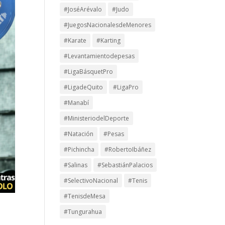
#JoséArévalo
#Judo
#JuegosNacionalesdeMenores
#Karate
#Karting
#Levantamientodepesas
#LigaBásquetPro
#LigadeQuito
#LigaPro
#Manabí
#MinisteriodelDeporte
#Natación
#Pesas
#Pichincha
#RobertoIbáñez
#Salinas
#SebastiánPalacios
#SelectivoNacional
#Tenis
#TenisdeMesa
#Tungurahua