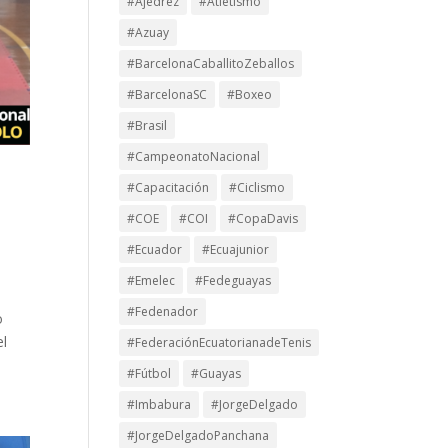
#Ajedrez
#Atletismo
#Azuay
#BarcelonaCaballitoZeballos
#BarcelonaSC
#Boxeo
#Brasil
#CampeonatoNacional
#Capacitación
#Ciclismo
#COE
#COI
#CopaDavis
#Ecuador
#Ecuajunior
#Emelec
#Fedeguayas
#Fedenador
o
el
#FederaciónEcuatorianadeTenis
#Fútbol
#Guayas
#Imbabura
#JorgeDelgado
#JorgeDelgadoPanchana