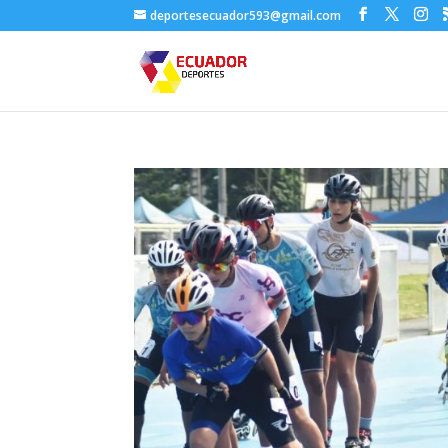
deportesecuador593@gmail.com