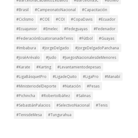
#BarcelonaCaballitoZeballos
#BarcelonaSC
#Boxeo
#Brasil
#CampeonatoNacional
#Capacitación
#Ciclismo
#COE
#COI
#CopaDavis
#Ecuador
#Ecuajunior
#Emelec
#Fedeguayas
#Fedenador
#FederaciónEcuatorianadeTenis
#Fútbol
#Guayas
#Imbabura
#JorgeDelgado
#JorgeDelgadoPanchana
#JoséArévalo
#Judo
#JuegosNacionalesdeMenores
#Karate
#Karting
#Levantamientodepesas
#LigaBásquetPro
#LigadeQuito
#LigaPro
#Manabí
#MinisteriodelDeporte
#Natación
#Pesas
#Pichincha
#RobertoIbáñez
#Salinas
#SebastiánPalacios
#SelectivoNacional
#Tenis
#TenisdeMesa
#Tungurahua