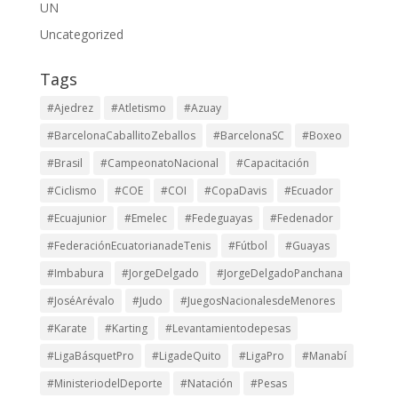
UN
Uncategorized
Tags
#Ajedrez
#Atletismo
#Azuay
#BarcelonaCaballitoZeballos
#BarcelonaSC
#Boxeo
#Brasil
#CampeonatoNacional
#Capacitación
#Ciclismo
#COE
#COI
#CopaDavis
#Ecuador
#Ecuajunior
#Emelec
#Fedeguayas
#Fedenador
#FederaciónEcuatorianadeTenis
#Fútbol
#Guayas
#Imbabura
#JorgeDelgado
#JorgeDelgadoPanchana
#JoséArévalo
#Judo
#JuegosNacionalesdeMenores
#Karate
#Karting
#Levantamientodepesas
#LigaBásquetPro
#LigadeQuito
#LigaPro
#Manabí
#MinisteriodelDeporte
#Natación
#Pesas