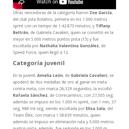
Otras vencedoras de la categoría fueron
Zoe García
,
del club Jota Bolaños, primera en los 1.000 metros
sprint con un tiempo de 1:42:873 minutos; y
Tiffany
Beltrán
, de Gabriela Cavalieri, quien se convirtió en la
mejor en 5.000 metros puntos pista (15) y fue
escoltada por
Nathalia Valentina González
, de
Speed Force, quien llegó a 12.
Categoría juvenil
En la juvenil,
Amelia León
, de
Gabriela Cavalieri
, se
apoderó de dos medallas de oro al ganar en meta
contra meta, con marca 26,529 segundos, la escoltó
Rafaela Sánchez
, de Correcaminos, con 27,505 seg;
además se impuso en los 1.000 m sprint, con 1 min, 37
seg, 988 mil seg, siendo escoltada por
Elisa Sala
, del
Team Élite, con marca 1:38:639 minutos, quien
además se impuso en eliminación ruta y 5.000 metros
puntos-pista; además, fue segunda en los 1.000 m