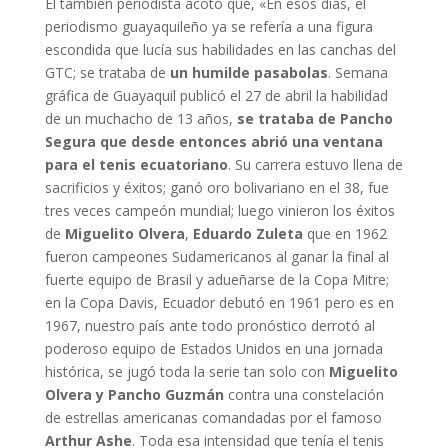
El también periodista acotó que, «En esos días, el
periodismo guayaquileño ya se refería a una figura
escondida que lucía sus habilidades en las canchas del
GTC; se trataba de
un humilde pasabolas
. Semana
gráfica de Guayaquil publicó el 27 de abril la habilidad
de un muchacho de 13 años,
se trataba de Pancho
Segura que desde entonces abrió una ventana
para el tenis ecuatoriano
. Su carrera estuvo llena de
sacrificios y éxitos; ganó oro bolivariano en el 38, fue
tres veces campeón mundial; luego vinieron los éxitos
de
Miguelito Olvera
,
Eduardo Zuleta
que en 1962
fueron campeones Sudamericanos al ganar la final al
fuerte equipo de Brasil y adueñarse de la Copa Mitre;
en la Copa Davis, Ecuador debutó en 1961 pero es en
1967, nuestro país ante todo pronóstico derrotó al
poderoso equipo de Estados Unidos en una jornada
histórica, se jugó toda la serie tan solo con
Miguelito
Olvera y Pancho Guzmán
contra una constelación
de estrellas americanas comandadas por el famoso
Arthur Ashe
. Toda esa intensidad que tenía el tenis