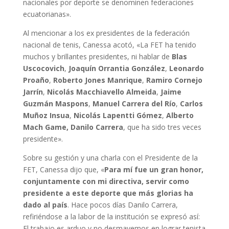
nacionales por deporte se denominen federaciones
ecuatorianas».
Al mencionar a los ex presidentes de la federación
nacional de tenis, Canessa acotó, «La FET ha tenido
muchos y brillantes presidentes, ni hablar de
Blas
Uscocovich
,
Joaquín Orrantia González
,
Leonardo
Proaño
,
Roberto Jones Manrique
,
Ramiro Cornejo
Jarrín
,
Nicolás Macchiavello Almeida
,
Jaime
Guzmán Maspons
,
Manuel Carrera del Río
,
Carlos
Muñoz Insua
,
Nicolás Lapentti Gómez
,
Alberto
Mach Game,
Danilo Carrera
, que ha sido tres veces
presidente».
Sobre su gestión y una charla con el Presidente de la
FET, Canessa dijo que, «
Para mí fue un gran honor,
conjuntamente con mi directiva, servir como
presidente a este deporte que más glorias ha
dado al país
. Hace pocos días Danilo Carrera,
refiriéndose a la labor de la institución se expresó así:
El trabajo es arduo y no desmayemos en lograr tenista