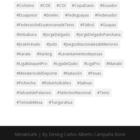
#Ciclismo
#COE
#COI
#CopaDavis
#Ecuador
#Ecuajunior
#Emelec
#Fedeguayas
#Fedenador
#FederaciónEcuatorianadeTenis
#Fútbol
#Guayas
#Imbabura
#JorgeDelgado
#JorgeDelgadoPanchana
#JoséArévalo
#Judo
#JuegosNacionalesdeMenores
#Karate
#Karting
#Levantamientodepesas
#LigaBásquetPro
#LigadeQuito
#LigaPro
#Manabí
#MinisteriodelDeporte
#Natación
#Pesas
#Pichincha
#RobertoIbáñez
#Salinas
#SebastiánPalacios
#SelectivoNacional
#Tenis
#TenisdeMesa
#Tungurahua
MerakiSafe | By Desing Carlos Alberto Campaña Bone