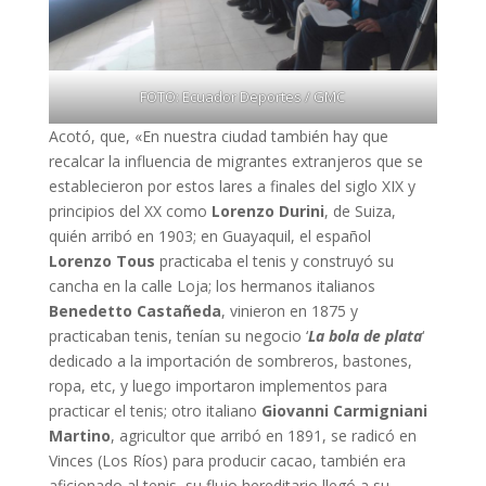
FOTO: Ecuador Deportes / GMC
Acotó, que, «En nuestra ciudad también hay que
recalcar la influencia de migrantes extranjeros que se
establecieron por estos lares a finales del siglo XIX y
principios del XX como
Lorenzo Durini
, de Suiza,
quién arribó en 1903; en Guayaquil, el español
Lorenzo Tous
practicaba el tenis y construyó su
cancha en la calle Loja; los hermanos italianos
Benedetto Castañeda
, vinieron en 1875 y
practicaban tenis, tenían su negocio ‘
La bola de plata
‘
dedicado a la importación de sombreros, bastones,
ropa, etc, y luego importaron implementos para
practicar el tenis; otro italiano
Giovanni Carmigniani
Martino
, agricultor que arribó en 1891, se radicó en
Vinces (Los Ríos) para producir cacao, también era
aficionado al tenis, su flujo hereditario llegó a su