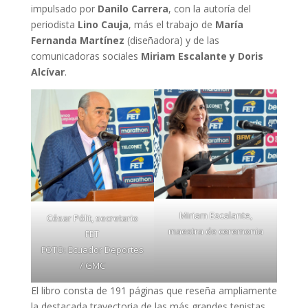
impulsado por
Danilo Carrera
, con la autoría del
periodista
Lino Cauja
, más el trabajo de
María
Fernanda Martínez
(diseñadora) y de las
comunicadoras sociales
Miriam Escalante y Doris
Alcívar
.
Miriam Escalante,
César Pólit, secretario
maestra de ceremonia
FET
FOTO: Ecuador Deportes
/ GMC
El libro consta de 191 páginas que reseña ampliamente
la destacada trayectoria de las más grandes tenistas