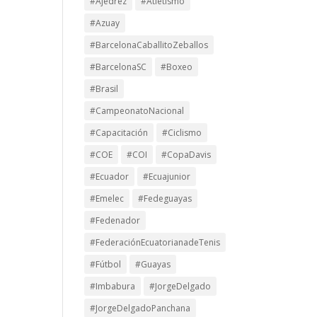
#Ajedrez
#Atletismo
#Azuay
#BarcelonaCaballitoZeballos
#BarcelonaSC
#Boxeo
#Brasil
#CampeonatoNacional
#Capacitación
#Ciclismo
#COE
#COI
#CopaDavis
#Ecuador
#Ecuajunior
#Emelec
#Fedeguayas
#Fedenador
#FederaciónEcuatorianadeTenis
#Fútbol
#Guayas
#Imbabura
#JorgeDelgado
#JorgeDelgadoPanchana