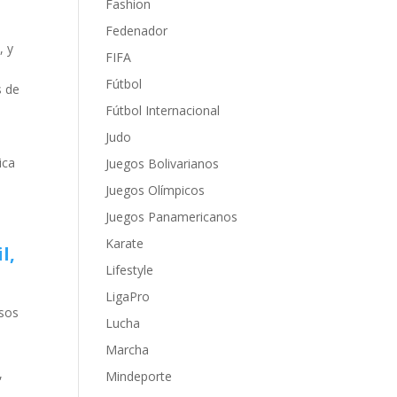
Fashion
Fedenador
, y
FIFA
Fútbol
s de
Fútbol Internacional
Judo
ica
Juegos Bolivarianos
Juegos Olímpicos
Juegos Panamericanos
Karate
l,
Lifestyle
LigaPro
asos
Lucha
Marcha
,
Mindeporte