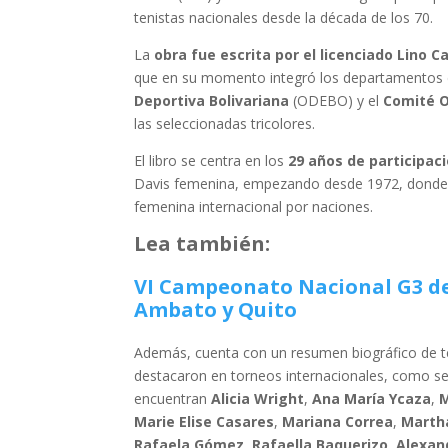
tenistas nacionales desde la década de los 70.
La
obra fue escrita por el licenciado Lino Ca
que en su momento integró los departamentos 
Deportiva Bolivariana
(ODEBO) y el
Comité O
las seleccionadas tricolores.
El libro se centra en los
29 años de participaci
Davis femenina, empezando desde 1972, donde n
femenina internacional por naciones.
Lea también:
VI Campeonato Nacional G3 de 
Ambato y Quito
Además, cuenta con un resumen biográfico de te
destacaron en torneos internacionales, como seri
encuentran
Alicia Wright
,
Ana María Ycaza
,
M
Marie Elise Casares
,
Mariana Correa
,
Marth
Rafaela Gómez
,
Rafaella Baquerizo
,
Alexan