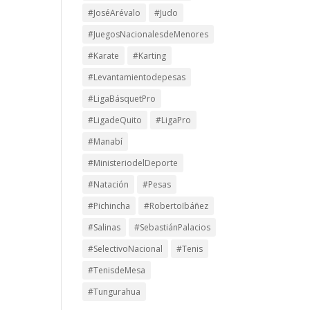
#JoséArévalo
#Judo
#JuegosNacionalesdeMenores
#Karate
#Karting
#Levantamientodepesas
#LigaBásquetPro
#LigadeQuito
#LigaPro
#Manabí
#MinisteriodelDeporte
#Natación
#Pesas
#Pichincha
#RobertoIbáñez
#Salinas
#SebastiánPalacios
#SelectivoNacional
#Tenis
#TenisdeMesa
#Tungurahua