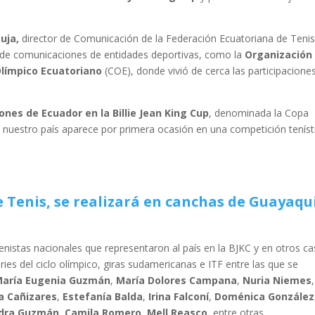
uja,
director de Comunicación de la Federación Ecuatoriana de Tenis
de comunicaciones de entidades deportivas, como la
Organización
límpico Ecuatoriano
(COE), donde vivió de cerca las participacione
ones de Ecuador en la Billie Jean King Cup
, denominada la Copa
uestro país aparece por primera ocasión en una competición teníst
Tenis, se realizará en canchas de Guayaqui
nistas nacionales que representaron al país en la BJKC y en otros c
es del ciclo olímpico, giras sudamericanas e ITF entre las que se
aría Eugenia Guzmán
,
María Dolores Campana
,
Nuria Niemes
,
a Cañizares
,
Estefanía Balda
,
Irina Falconí
,
Doménica González
dra Guzmán
,
Camila Romero
,
Mell Reasco
, entre otras.