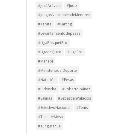
#JoséArévalo
#Judo
#JuegosNacionalesdeMenores
#Karate
#Karting
#Levantamientodepesas
#LigaBásquetPro
#LigadeQuito
#LigaPro
#Manabí
#MinisteriodelDeporte
#Natación
#Pesas
#Pichincha
#RobertoIbáñez
#Salinas
#SebastiánPalacios
#SelectivoNacional
#Tenis
#TenisdeMesa
#Tungurahua