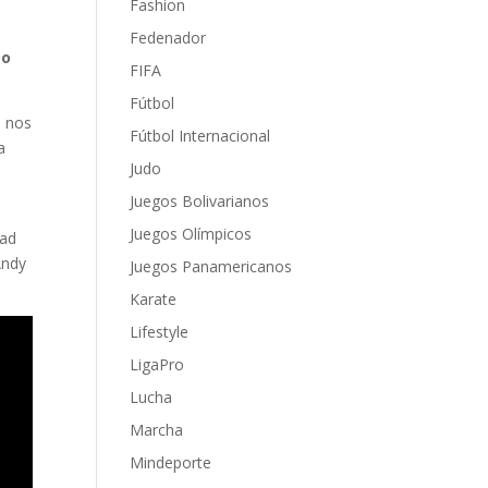
Fashion
Fedenador
po
FIFA
Fútbol
o nos
Fútbol Internacional
a
Judo
Juegos Bolivarianos
Juegos Olímpicos
dad
Andy
Juegos Panamericanos
Karate
Lifestyle
LigaPro
Lucha
Marcha
Mindeporte