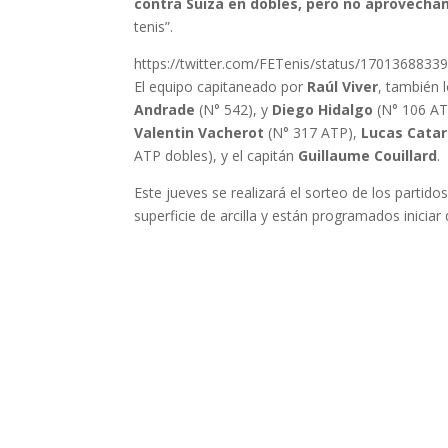
contra Suiza en dobles, pero no aprovech
tenis”.
https://twitter.com/FETenis/status/170136883
El equipo capitaneado por
Raúl Viver
, también 
Andrade
(N° 542), y
Diego Hidalgo
(N° 106 AT
Valentin Vacherot
(N° 317 ATP),
Lucas Cata
ATP dobles), y el capitán
Guillaume Couillard
.
Este jueves se realizará el sorteo de los partido
superficie de arcilla y están programados inicia