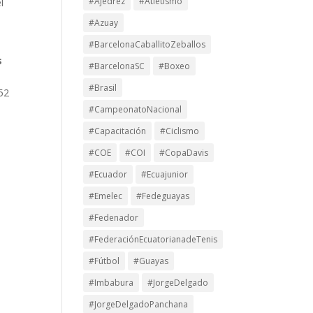
#Ajedrez
#Atletismo
l
#Azuay
#BarcelonaCaballitoZeballos
s
#BarcelonaSC
#Boxeo
#Brasil
52
#CampeonatoNacional
#Capacitación
#Ciclismo
#COE
#COI
#CopaDavis
#Ecuador
#Ecuajunior
#Emelec
#Fedeguayas
#Fedenador
#FederaciónEcuatorianadeTenis
#Fútbol
#Guayas
#Imbabura
#JorgeDelgado
#JorgeDelgadoPanchana