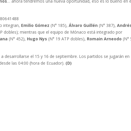
amos
… ahora tendremos una nueva oportunidad, eso es lo bueno en e
3980641488
lo integran,
Emilio Gómez
(N° 185),
Álvaro Guillén
(N° 387),
André
P dobles); mientras que el equipo de Mónaco está integrado por
rana
(N° 452),
Hugo Nys
(N° 19 ATP dobles),
Romain Arneodo
(N° 
s a desarrollarse el 15 y 16 de septiembre. Los partidos se jugarán en
r desde las 04:00 (hora de Ecuador).
(D)