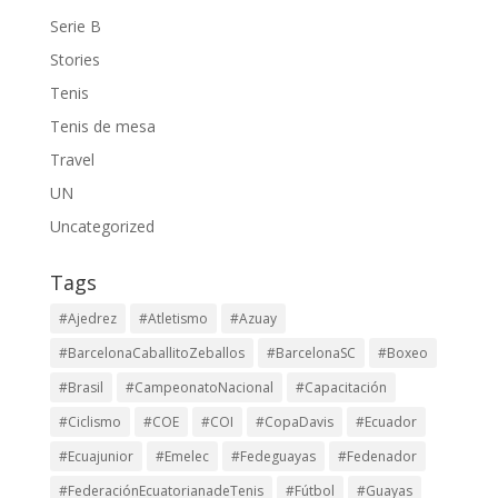
Serie B
Stories
Tenis
Tenis de mesa
Travel
UN
Uncategorized
Tags
#Ajedrez
#Atletismo
#Azuay
#BarcelonaCaballitoZeballos
#BarcelonaSC
#Boxeo
#Brasil
#CampeonatoNacional
#Capacitación
#Ciclismo
#COE
#COI
#CopaDavis
#Ecuador
#Ecuajunior
#Emelec
#Fedeguayas
#Fedenador
#FederaciónEcuatorianadeTenis
#Fútbol
#Guayas