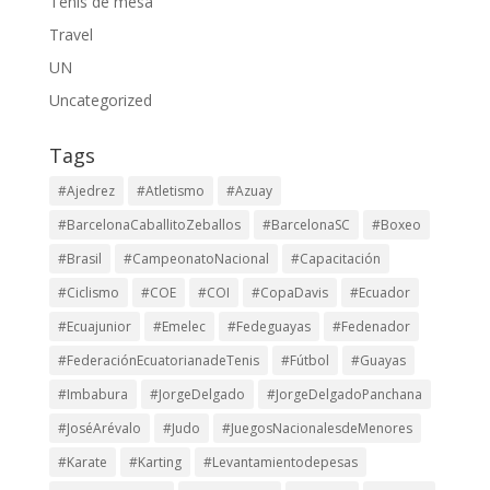
Tenis de mesa
Travel
UN
Uncategorized
Tags
#Ajedrez
#Atletismo
#Azuay
#BarcelonaCaballitoZeballos
#BarcelonaSC
#Boxeo
#Brasil
#CampeonatoNacional
#Capacitación
#Ciclismo
#COE
#COI
#CopaDavis
#Ecuador
#Ecuajunior
#Emelec
#Fedeguayas
#Fedenador
#FederaciónEcuatorianadeTenis
#Fútbol
#Guayas
#Imbabura
#JorgeDelgado
#JorgeDelgadoPanchana
#JoséArévalo
#Judo
#JuegosNacionalesdeMenores
#Karate
#Karting
#Levantamientodepesas