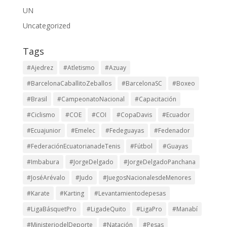
UN
Uncategorized
Tags
#Ajedrez
#Atletismo
#Azuay
#BarcelonaCaballitoZeballos
#BarcelonaSC
#Boxeo
#Brasil
#CampeonatoNacional
#Capacitación
#Ciclismo
#COE
#COI
#CopaDavis
#Ecuador
#Ecuajunior
#Emelec
#Fedeguayas
#Fedenador
#FederaciónEcuatorianadeTenis
#Fútbol
#Guayas
#Imbabura
#JorgeDelgado
#JorgeDelgadoPanchana
#JoséArévalo
#Judo
#JuegosNacionalesdeMenores
#Karate
#Karting
#Levantamientodepesas
#LigaBásquetPro
#LigadeQuito
#LigaPro
#Manabí
#MinisteriodelDeporte
#Natación
#Pesas