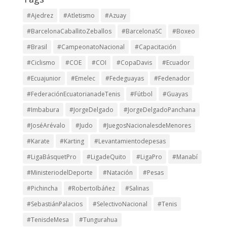
#Ajedrez
#Atletismo
#Azuay
#BarcelonaCaballitoZeballos
#BarcelonaSC
#Boxeo
#Brasil
#CampeonatoNacional
#Capacitación
#Ciclismo
#COE
#COI
#CopaDavis
#Ecuador
#Ecuajunior
#Emelec
#Fedeguayas
#Fedenador
#FederaciónEcuatorianadeTenis
#Fútbol
#Guayas
#Imbabura
#JorgeDelgado
#JorgeDelgadoPanchana
#JoséArévalo
#Judo
#JuegosNacionalesdeMenores
#Karate
#Karting
#Levantamientodepesas
#LigaBásquetPro
#LigadeQuito
#LigaPro
#Manabí
#MinisteriodelDeporte
#Natación
#Pesas
#Pichincha
#RobertoIbáñez
#Salinas
#SebastiánPalacios
#SelectivoNacional
#Tenis
#TenisdeMesa
#Tungurahua