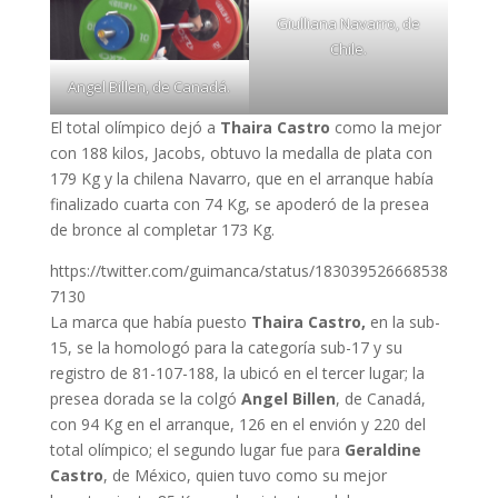
Giulliana Navarro, de
Chile.
Angel Billen, de Canadá.
El total olímpico dejó a
Thaira Castro
como la mejor
con 188 kilos, Jacobs, obtuvo la medalla de plata con
179 Kg y la chilena Navarro, que en el arranque había
finalizado cuarta con 74 Kg, se apoderó de la presea
de bronce al completar 173 Kg.
https://twitter.com/guimanca/status/183039526668538
7130
La marca que había puesto
Thaira Castro,
en la sub-
15, se la homologó para la categoría sub-17 y su
registro de 81-107-188, la ubicó en el tercer lugar; la
presea dorada se la colgó
Angel Billen
, de Canadá,
con 94 Kg en el arranque, 126 en el envión y 220 del
total olímpico; el segundo lugar fue para
Geraldine
Castro
, de México, quien tuvo como su mejor