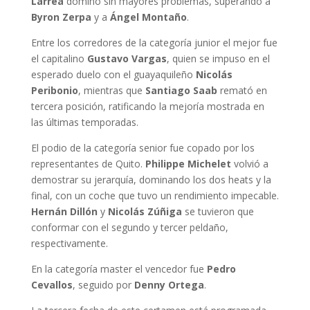
Larrea
dominó sin mayores problemas, superando a
Byron Zerpa
y a
Ángel Montaño
.
Entre los corredores de la categoría junior el mejor fue
el capitalino
Gustavo Vargas
, quien se impuso en el
esperado duelo con el guayaquileño
Nicolás
Peribonio
, mientras que
Santiago Saab
remató en
tercera posición, ratificando la mejoría mostrada en
las últimas temporadas.
El podio de la categoría senior fue copado por los
representantes de Quito.
Philippe Michelet
volvió a
demostrar su jerarquía, dominando los dos heats y la
final, con un coche que tuvo un rendimiento impecable.
Hernán Dillón
y
Nicolás Zúñiga
se tuvieron que
conformar con el segundo y tercer peldaño,
respectivamente.
En la categoría master el vencedor fue
Pedro
Cevallos
, seguido por
Denny Ortega
.