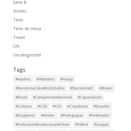
Serie B
Stories
Tenis
Tenis de mesa
Travel
UN
Uncategorized
Tags
#Ajedrez
#Atletismo
#Azuay
#BarcelonaCaballitoZeballos
#BarcelonaSC
#Boxeo
#Brasil
#CampeonatoNacional
#Capacitación
#Ciclismo
#COE
#COI
#CopaDavis
#Ecuador
#Ecuajunior
#Emelec
#Fedeguayas
#Fedenador
#FederaciónEcuatorianadeTenis
#Fútbol
#Guayas