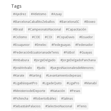
Tags
#Ajedrez
#Atletismo
#Azuay
#BarcelonaCaballitoZeballos
#BarcelonaSC
#Boxeo
#Brasil
#CampeonatoNacional
#Capacitación
#Ciclismo
#COE
#COI
#CopaDavis
#Ecuador
#Ecuajunior
#Emelec
#Fedeguayas
#Fedenador
#FederaciónEcuatorianadeTenis
#Fútbol
#Guayas
#Imbabura
#JorgeDelgado
#JorgeDelgadoPanchana
#JoséArévalo
#Judo
#JuegosNacionalesdeMenores
#Karate
#Karting
#Levantamientodepesas
#LigaBásquetPro
#LigadeQuito
#LigaPro
#Manabí
#MinisteriodelDeporte
#Natación
#Pesas
#Pichincha
#RobertoIbáñez
#Salinas
#SebastiánPalacios
#SelectivoNacional
#Tenis