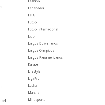
Fashion
a a
Fedenador
FIFA
Fútbol
Fútbol Internacional
Judo
Juegos Bolivarianos
Juegos Olímpicos
Juegos Panamericanos
Karate
e
Lifestyle
LigaPro
Lucha
tar
Marcha
Mindeporte
z del