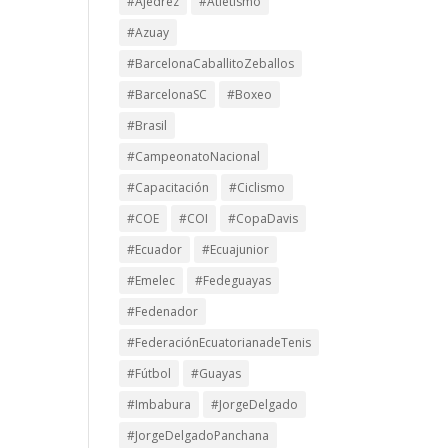
#Ajedrez
#Atletismo
#Azuay
#BarcelonaCaballitoZeballos
#BarcelonaSC
#Boxeo
#Brasil
#CampeonatoNacional
#Capacitación
#Ciclismo
#COE
#COI
#CopaDavis
#Ecuador
#Ecuajunior
#Emelec
#Fedeguayas
#Fedenador
#FederaciónEcuatorianadeTenis
#Fútbol
#Guayas
#Imbabura
#JorgeDelgado
#JorgeDelgadoPanchana