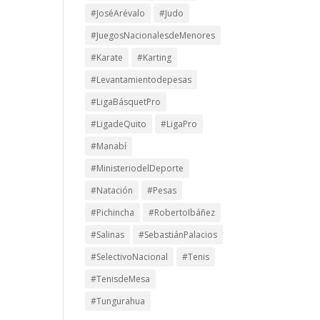
#JoséArévalo
#Judo
#JuegosNacionalesdeMenores
#Karate
#Karting
#Levantamientodepesas
#LigaBásquetPro
#LigadeQuito
#LigaPro
#Manabí
#MinisteriodelDeporte
#Natación
#Pesas
#Pichincha
#RobertoIbáñez
#Salinas
#SebastiánPalacios
#SelectivoNacional
#Tenis
#TenisdeMesa
#Tungurahua