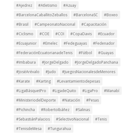
#Ajedrez
#Atletismo
#Azuay
#BarcelonaCaballitoZeballos
#BarcelonaSC
#Boxeo
#Brasil
#CampeonatoNacional
#Capacitación
#Ciclismo
#COE
#COI
#CopaDavis
#Ecuador
#Ecuajunior
#Emelec
#Fedeguayas
#Fedenador
#FederaciónEcuatorianadeTenis
#Fútbol
#Guayas
#Imbabura
#JorgeDelgado
#JorgeDelgadoPanchana
#JoséArévalo
#Judo
#JuegosNacionalesdeMenores
#Karate
#Karting
#Levantamientodepesas
#LigaBásquetPro
#LigadeQuito
#LigaPro
#Manabí
#MinisteriodelDeporte
#Natación
#Pesas
#Pichincha
#RobertoIbáñez
#Salinas
#SebastiánPalacios
#SelectivoNacional
#Tenis
#TenisdeMesa
#Tungurahua