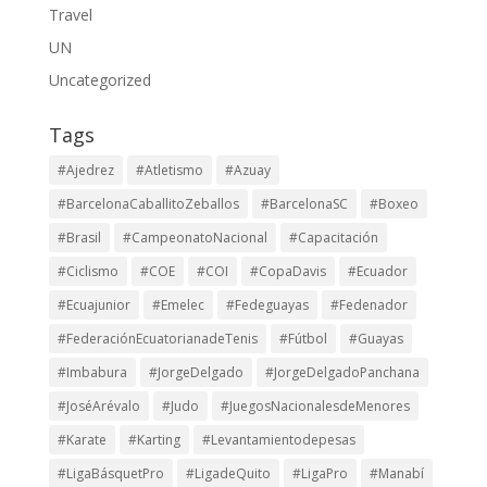
Travel
UN
Uncategorized
Tags
#Ajedrez
#Atletismo
#Azuay
#BarcelonaCaballitoZeballos
#BarcelonaSC
#Boxeo
#Brasil
#CampeonatoNacional
#Capacitación
#Ciclismo
#COE
#COI
#CopaDavis
#Ecuador
#Ecuajunior
#Emelec
#Fedeguayas
#Fedenador
#FederaciónEcuatorianadeTenis
#Fútbol
#Guayas
#Imbabura
#JorgeDelgado
#JorgeDelgadoPanchana
#JoséArévalo
#Judo
#JuegosNacionalesdeMenores
#Karate
#Karting
#Levantamientodepesas
#LigaBásquetPro
#LigadeQuito
#LigaPro
#Manabí