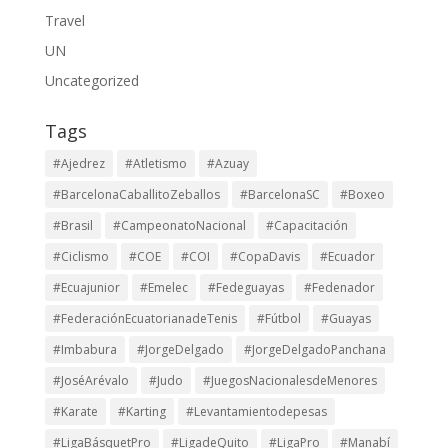
Travel
UN
Uncategorized
Tags
#Ajedrez
#Atletismo
#Azuay
#BarcelonaCaballitoZeballos
#BarcelonaSC
#Boxeo
#Brasil
#CampeonatoNacional
#Capacitación
#Ciclismo
#COE
#COI
#CopaDavis
#Ecuador
#Ecuajunior
#Emelec
#Fedeguayas
#Fedenador
#FederaciónEcuatorianadeTenis
#Fútbol
#Guayas
#Imbabura
#JorgeDelgado
#JorgeDelgadoPanchana
#JoséArévalo
#Judo
#JuegosNacionalesdeMenores
#Karate
#Karting
#Levantamientodepesas
#LigaBásquetPro
#LigadeQuito
#LigaPro
#Manabí