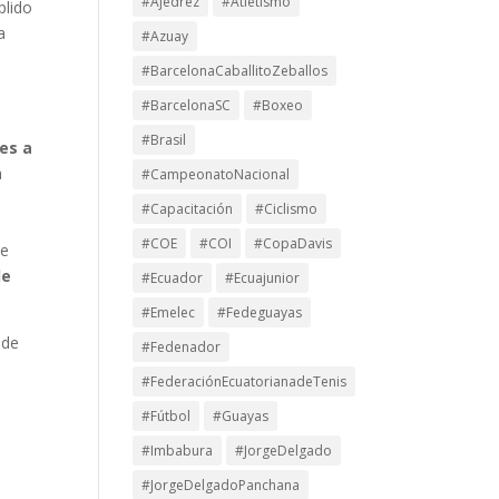
#Ajedrez
#Atletismo
plido
a
#Azuay
#BarcelonaCaballitoZeballos
#BarcelonaSC
#Boxeo
#Brasil
es a
a
#CampeonatoNacional
#Capacitación
#Ciclismo
#COE
#COI
#CopaDavis
ne
de
#Ecuador
#Ecuajunior
#Emelec
#Fedeguayas
 de
#Fedenador
#FederaciónEcuatorianadeTenis
#Fútbol
#Guayas
#Imbabura
#JorgeDelgado
#JorgeDelgadoPanchana