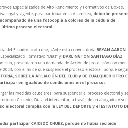
rtivos Especializados de Alto Rendimiento y Formativos de Boxeo,
a legal y vigente, para participar en la Asamblea,
deberán present
 acompañado de una fotocopia a colores de la cédula de
l último proceso electoral
.
icia del Ecuador acota que, «Ante esta convocatoria
BRYAN AARON
 Especializado Formativo “Díaz” y;
DARLINGTON SANTIAGO DÍAZ
smo club, presentaron una demanda de Acción de protección con med
o de 2023, con el fin de que suspenda el proceso electoral, porque segú
TORIA, SOBRE LA AFILIACIÓN DEL CLUB y DE CUALQUIER OTRO 
articipar en igualdad de condiciones en el proceso
«.
rgar las medidas cautelares, para suspender el proceso electoral y s
ecieron Caicedo, Dïaz, el interventor, a través de un abogado, y yo.
eso electoral cumplía con la LEY DEL DEPORTE y el ESTATUTO D
odía participar CAICEDO CHUEZ, porque no había recibido