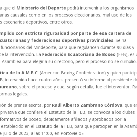
la que el
Ministerio del Deporte
podrá intervenir a los organismos
rias causales como en los procesos eleccionarios, mal uso de los
 escenarios deportivos, entre otros.
mplido con estricta rigurosidad por parte de esa cartera de
cuatorianas y federaciones deportivas provinciales
. Se ha
funcionarios del Mindeporte, para que regularicen durante 90 días y
de la intervención. La
Federación Ecuatoriana de Boxeo
(FEB), es
 Asamblea para elegir a su directorio, pero el proceso no se cumplió.
tica de la A.M.B.C
. (American Boxing Confederation) y quien partici
B, intervenida hace cuatro años, presentó su informe al presidente de
aureano
, sobre el proceso y que, según detalla, fue el interventor, Ra
ormas legales.
ión de prensa escrita, por
Raúl Alberto Zambrano Córdova
, que e
privativa que confiere el Estatuto de la FEB, se convoca a los clubes
 formativos de boxeo, debidamente afiliados y aprobados por la
establecido en el Estatuto de la FEB, para que participen en la Asam
e julio de 2023, a las 11:00, en Portoviejo».