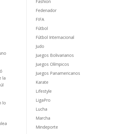
Fashion
Fedenador
FIFA
Fútbol
Fútbol Internacional
Judo
 uno
Juegos Bolivarianos
Juegos Olímpicos
pó
Juegos Panamericanos
 la
Karate
úl
Lifestyle
LigaPro
n lo
Lucha
Marcha
blea
Mindeporte