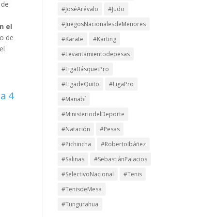
 de
#JoséArévalo
#Judo
#JuegosNacionalesdeMenores
n el
do de
#Karate
#Karting
el
#Levantamientodepesas
#LigaBásquetPro
#LigadeQuito
#LigaPro
a 4
#Manabí
#MinisteriodelDeporte
#Natación
#Pesas
#Pichincha
#RobertoIbáñez
#Salinas
#SebastiánPalacios
#SelectivoNacional
#Tenis
#TenisdeMesa
#Tungurahua