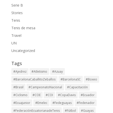
Serie B
Stories
Tenis
Tenis de mesa
Travel
UN
Uncategorized
Tags
#Ajedrez
#Atletismo
#Azuay
#BarcelonaCaballitoZeballos
#BarcelonaSC
#Boxeo
#Brasil
#CampeonatoNacional
#Capacitación
#Ciclismo
#COE
#COI
#CopaDavis
#Ecuador
#Ecuajunior
#Emelec
#Fedeguayas
#Fedenador
#FederaciónEcuatorianadeTenis
#Fútbol
#Guayas