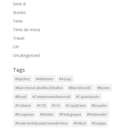
Serie B
Stories
Tenis
Tenis de mesa
Travel
UN
Uncategorized
Tags
#Ajedrez
#Atletismo
#Azuay
#BarcelonaCaballitoZeballos
#BarcelonaSC
#Boxeo
#Brasil
#CampeonatoNacional
#Capacitación
#Ciclismo
#COE
#COI
#CopaDavis
#Ecuador
#Ecuajunior
#Emelec
#Fedeguayas
#Fedenador
#FederaciónEcuatorianadeTenis
#Fútbol
#Guayas