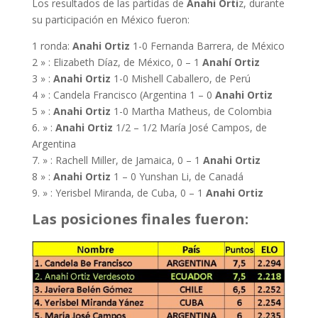
Los resultados de las partidas de
Anahi Orti
z, durante
su participación en México fueron:
1 ronda:
Anahi
Ortiz
1-0 Fernanda Barrera, de México
2 » : Elizabeth Díaz, de México, 0 – 1
Anahí
Ortiz
3 » :
Anahi
Ortiz
1-0 Mishell Caballero, de Perú
4 » : Candela Francisco (Argentina 1 – 0
Anahi Ortiz
5 » :
Anahi Ortiz
1-0 Martha Matheus, de Colombia
6. » :
Anahi Ortiz
1/2 – 1/2 María José Campos, de
Argentina
7. » : Rachell Miller, de Jamaica, 0 – 1
Anahi Ortiz
8 » :
Anahi Ortiz
1 – 0 Yunshan Li, de Canadá
9. » : Yerisbel Miranda, de Cuba, 0 – 1
Anahi Ortiz
Las posiciones finales fueron: