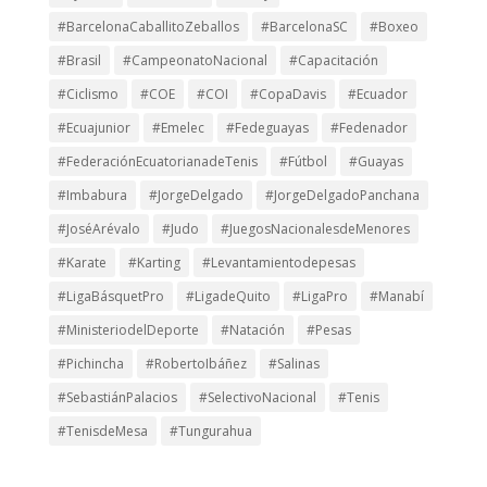
#BarcelonaCaballitoZeballos
#BarcelonaSC
#Boxeo
#Brasil
#CampeonatoNacional
#Capacitación
#Ciclismo
#COE
#COI
#CopaDavis
#Ecuador
#Ecuajunior
#Emelec
#Fedeguayas
#Fedenador
#FederaciónEcuatorianadeTenis
#Fútbol
#Guayas
#Imbabura
#JorgeDelgado
#JorgeDelgadoPanchana
#JoséArévalo
#Judo
#JuegosNacionalesdeMenores
#Karate
#Karting
#Levantamientodepesas
#LigaBásquetPro
#LigadeQuito
#LigaPro
#Manabí
#MinisteriodelDeporte
#Natación
#Pesas
#Pichincha
#RobertoIbáñez
#Salinas
#SebastiánPalacios
#SelectivoNacional
#Tenis
#TenisdeMesa
#Tungurahua