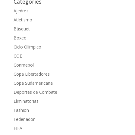
Categories
Ajedrez
Atletismo
Básquet
Boxeo
Ciclo Olímpico
COE
Conmebol
Copa Libertadores
Copa Sudamericana
Deportes de Combate
Eliminatorias
Fashion
Fedenador
FIFA