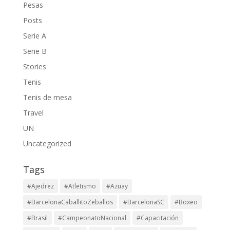
Pesas
Posts
Serie A
Serie B
Stories
Tenis
Tenis de mesa
Travel
UN
Uncategorized
Tags
#Ajedrez
#Atletismo
#Azuay
#BarcelonaCaballitoZeballos
#BarcelonaSC
#Boxeo
#Brasil
#CampeonatoNacional
#Capacitación