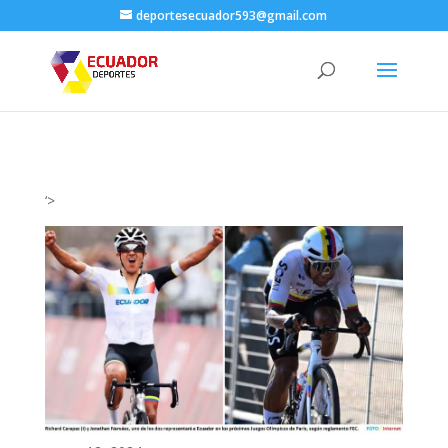
deportesecuador593@gmail.com
‘>