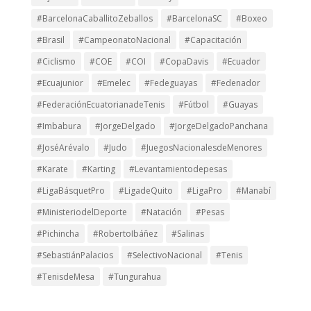
#BarcelonaCaballitoZeballos
#BarcelonaSC
#Boxeo
#Brasil
#CampeonatoNacional
#Capacitación
#Ciclismo
#COE
#COI
#CopaDavis
#Ecuador
#Ecuajunior
#Emelec
#Fedeguayas
#Fedenador
#FederaciónEcuatorianadeTenis
#Fútbol
#Guayas
#Imbabura
#JorgeDelgado
#JorgeDelgadoPanchana
#JoséArévalo
#Judo
#JuegosNacionalesdeMenores
#Karate
#Karting
#Levantamientodepesas
#LigaBásquetPro
#LigadeQuito
#LigaPro
#Manabí
#MinisteriodelDeporte
#Natación
#Pesas
#Pichincha
#RobertoIbáñez
#Salinas
#SebastiánPalacios
#SelectivoNacional
#Tenis
#TenisdeMesa
#Tungurahua