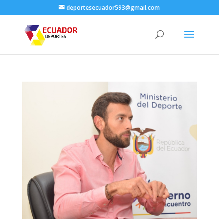
deportesecuador593@gmail.com