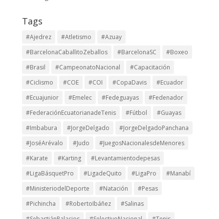
Tags
#Ajedrez
#Atletismo
#Azuay
#BarcelonaCaballitoZeballos
#BarcelonaSC
#Boxeo
#Brasil
#CampeonatoNacional
#Capacitación
#Ciclismo
#COE
#COI
#CopaDavis
#Ecuador
#Ecuajunior
#Emelec
#Fedeguayas
#Fedenador
#FederaciónEcuatorianadeTenis
#Fútbol
#Guayas
#Imbabura
#JorgeDelgado
#JorgeDelgadoPanchana
#JoséArévalo
#Judo
#JuegosNacionalesdeMenores
#Karate
#Karting
#Levantamientodepesas
#LigaBásquetPro
#LigadeQuito
#LigaPro
#Manabí
#MinisteriodelDeporte
#Natación
#Pesas
#Pichincha
#RobertoIbáñez
#Salinas
#SebastiánPalacios
#SelectivoNacional
#Tenis