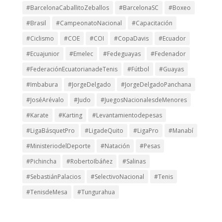
#BarcelonaCaballitoZeballos
#BarcelonaSC
#Boxeo
#Brasil
#CampeonatoNacional
#Capacitación
#Ciclismo
#COE
#COI
#CopaDavis
#Ecuador
#Ecuajunior
#Emelec
#Fedeguayas
#Fedenador
#FederaciónEcuatorianadeTenis
#Fútbol
#Guayas
#Imbabura
#JorgeDelgado
#JorgeDelgadoPanchana
#JoséArévalo
#Judo
#JuegosNacionalesdeMenores
#Karate
#Karting
#Levantamientodepesas
#LigaBásquetPro
#LigadeQuito
#LigaPro
#Manabí
#MinisteriodelDeporte
#Natación
#Pesas
#Pichincha
#RobertoIbáñez
#Salinas
#SebastiánPalacios
#SelectivoNacional
#Tenis
#TenisdeMesa
#Tungurahua