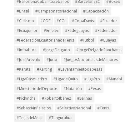
#BarcelonaCaballitoZeballos
#BarcelonaSC
#Boxeo
#Brasil
#CampeonatoNacional
#Capacitación
#Ciclismo
#COE
#COI
#CopaDavis
#Ecuador
#Ecuajunior
#Emelec
#Fedeguayas
#Fedenador
#FederaciónEcuatorianadeTenis
#Fútbol
#Guayas
#Imbabura
#JorgeDelgado
#JorgeDelgadoPanchana
#JoséArévalo
#Judo
#JuegosNacionalesdeMenores
#Karate
#Karting
#Levantamientodepesas
#LigaBásquetPro
#LigadeQuito
#LigaPro
#Manabí
#MinisteriodelDeporte
#Natación
#Pesas
#Pichincha
#RobertoIbáñez
#Salinas
#SebastiánPalacios
#SelectivoNacional
#Tenis
#TenisdeMesa
#Tungurahua