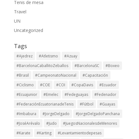
Tenis de mesa
Travel
UN
Uncategorized
Tags
#Ajedrez
#Atletismo
#Azuay
#BarcelonaCaballitoZeballos
#BarcelonaSC
#Boxeo
#Brasil
#CampeonatoNacional
#Capacitación
#Ciclismo
#COE
#COI
#CopaDavis
#Ecuador
#Ecuajunior
#Emelec
#Fedeguayas
#Fedenador
#FederaciónEcuatorianadeTenis
#Fútbol
#Guayas
#Imbabura
#JorgeDelgado
#JorgeDelgadoPanchana
#JoséArévalo
#Judo
#JuegosNacionalesdeMenores
#Karate
#Karting
#Levantamientodepesas