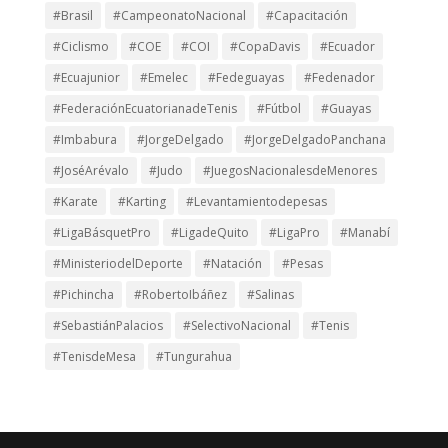
#Brasil
#CampeonatoNacional
#Capacitación
#Ciclismo
#COE
#COI
#CopaDavis
#Ecuador
#Ecuajunior
#Emelec
#Fedeguayas
#Fedenador
#FederaciónEcuatorianadeTenis
#Fútbol
#Guayas
#Imbabura
#JorgeDelgado
#JorgeDelgadoPanchana
#JoséArévalo
#Judo
#JuegosNacionalesdeMenores
#Karate
#Karting
#Levantamientodepesas
#LigaBásquetPro
#LigadeQuito
#LigaPro
#Manabí
#MinisteriodelDeporte
#Natación
#Pesas
#Pichincha
#RobertoIbáñez
#Salinas
#SebastiánPalacios
#SelectivoNacional
#Tenis
#TenisdeMesa
#Tungurahua