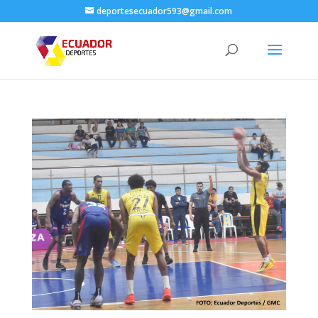
deportesecuador593@gmail.com