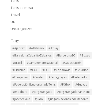
Tenis
Tenis de mesa
Travel
UN
Uncategorized
Tags
#Ajedrez
#Atletismo
#Azuay
#BarcelonaCaballitoZeballos
#BarcelonaSC
#Boxeo
#Brasil
#CampeonatoNacional
#Capacitación
#Ciclismo
#COE
#COI
#CopaDavis
#Ecuador
#Ecuajunior
#Emelec
#Fedeguayas
#Fedenador
#FederaciónEcuatorianadeTenis
#Fútbol
#Guayas
#Imbabura
#JorgeDelgado
#JorgeDelgadoPanchana
#JoséArévalo
#Judo
#JuegosNacionalesdeMenores