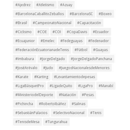
#Ajedrez
#Atletismo
#Azuay
#BarcelonaCaballitoZeballos
#BarcelonaSC
#Boxeo
#Brasil
#CampeonatoNacional
#Capacitación
#Ciclismo
#COE
#COI
#CopaDavis
#Ecuador
#Ecuajunior
#Emelec
#Fedeguayas
#Fedenador
#FederaciónEcuatorianadeTenis
#Fútbol
#Guayas
#Imbabura
#JorgeDelgado
#JorgeDelgadoPanchana
#JoséArévalo
#Judo
#JuegosNacionalesdeMenores
#Karate
#Karting
#Levantamientodepesas
#LigaBásquetPro
#LigadeQuito
#LigaPro
#Manabí
#MinisteriodelDeporte
#Natación
#Pesas
#Pichincha
#RobertoIbáñez
#Salinas
#SebastiánPalacios
#SelectivoNacional
#Tenis
#TenisdeMesa
#Tungurahua